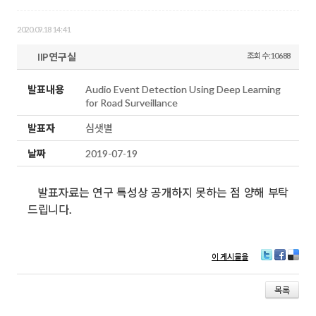
2020.09.18 14:41
IIP연구실
조회 수:10688
발표내용
Audio Event Detection Using Deep Learning
for Road Surveillance
발표자
심샛별
날짜
2019-07-19
발표자료는 연구 특성상 공개하지 못하는 점 양해 부탁
드립니다.
이 게시물을
T
Fa
D
wi
ce
eli
tt
bo
ci
목록
er
ok
ou
s