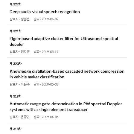
제 322차
Deep audio-visual speech recognition
발표자 ·
정준선
날짜 ·
2019-06-07
제 321차
Eigen-based adaptive clutter filter for Ultrasound spectral
doppler
발표자 ·
정지훈
날짜 ·
2019-05-17
제 320차
Knowledge distillation-based cascaded network compression
in vehicle maker classification
발표자 ·
이윤수
날짜 ·
2019-05-03
제 319차
Automatic range gate determination in PW spectral Doppler
systems with a single element transducer
발표자 ·
윤종민
날짜 ·
2019-04-05
제 318차