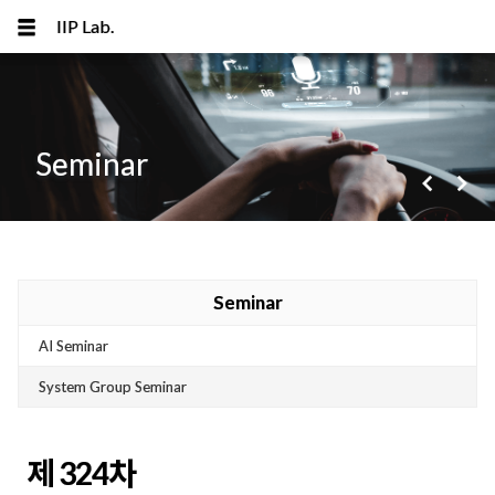
IIP Lab.
Seminar
navigate_before
navigate_next
메뉴 건너뛰기
Seminar
AI Seminar
System Group Seminar
제 324차