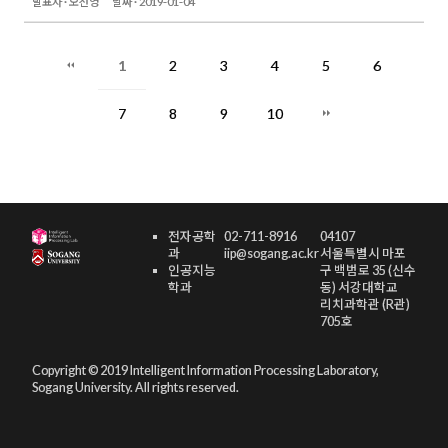
발표자 ·
오선영
날짜 ·
2019-01-04
1
2
3
4
5
6
7
8
9
10
전자공학
02-711-8916
04107
과
iip@sogang.ac.kr
서울특별시 마포
인공지능
구 백범로 35 (신수
학과
동) 서강대학교
리치과학관 (R관)
705호
Copyright © 2019 Intelligent Information Processing Laboratory,
Sogang University. All rights reserved.