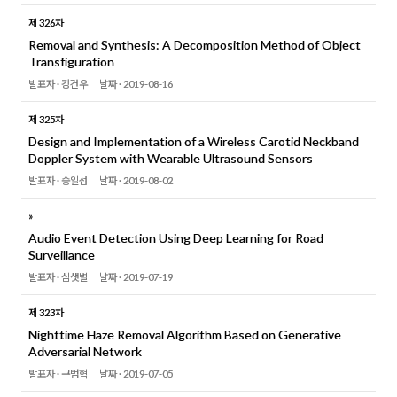
제 326차
Removal and Synthesis: A Decomposition Method of Object
Transfiguration
발표자 ·
강건우
날짜 ·
2019-08-16
제 325차
Design and Implementation of a Wireless Carotid Neckband
Doppler System with Wearable Ultrasound Sensors
발표자 ·
송일섭
날짜 ·
2019-08-02
»
Audio Event Detection Using Deep Learning for Road
Surveillance
발표자 ·
심샛별
날짜 ·
2019-07-19
제 323차
Nighttime Haze Removal Algorithm Based on Generative
Adversarial Network
발표자 ·
구범혁
날짜 ·
2019-07-05