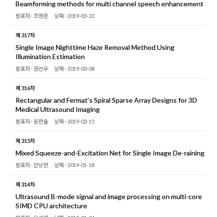
Beamforming methods for multi channel speech enhancement
발표자 ·
조병준
날짜 ·
2019-03-22
제 317차
Single Image Nighttime Haze Removal Method Using
Illumination Estimation
발표자 ·
권선우
날짜 ·
2019-03-08
제 316차
Rectangular and Fermat’s Spiral Sparse Array Designs for 3D
Medical Ultrasound Imaging
발표자 ·
윤한솔
날짜 ·
2019-02-15
제 315차
Mixed Squeeze-and-Excitation Net for Single Image De-raining
발표자 ·
안남현
날짜 ·
2019-01-18
제 314차
Ultrasound B-mode signal and image processing on multi-core
SIMD CPU architecture