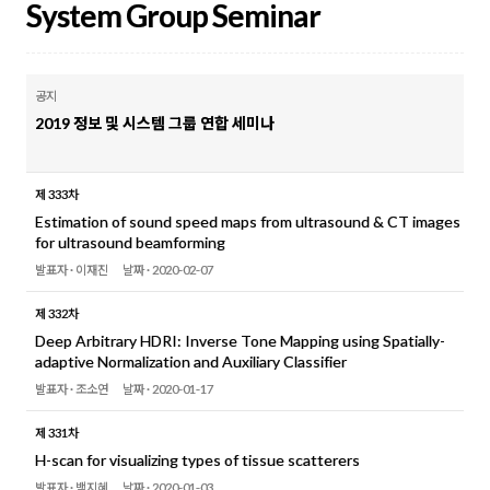
System Group Seminar
공지
2019 정보 및 시스템 그룹 연합 세미나
제 333차
Estimation of sound speed maps from ultrasound & CT images
for ultrasound beamforming
발표자 ·
이재진
날짜 ·
2020-02-07
제 332차
Deep Arbitrary HDRI: Inverse Tone Mapping using Spatially-
adaptive Normalization and Auxiliary Classifier
발표자 ·
조소연
날짜 ·
2020-01-17
제 331차
H-scan for visualizing types of tissue scatterers
발표자 ·
백지혜
날짜 ·
2020-01-03