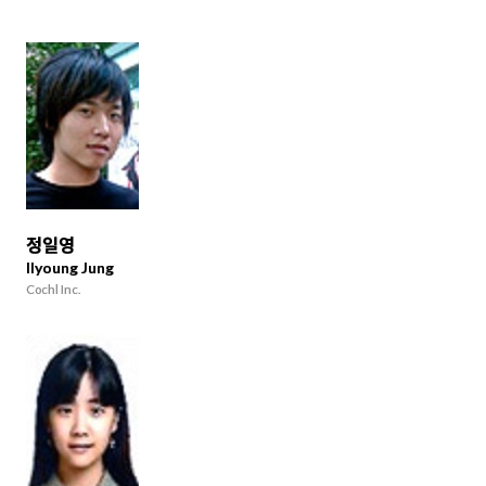
정일영
Ilyoung Jung
Cochl Inc.