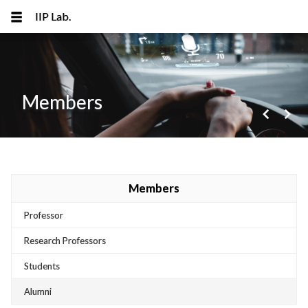
IIP Lab.
Members
navigate_before
navigate_next
메뉴 건너뛰기
Members
Professor
Research Professors
Students
Alumni