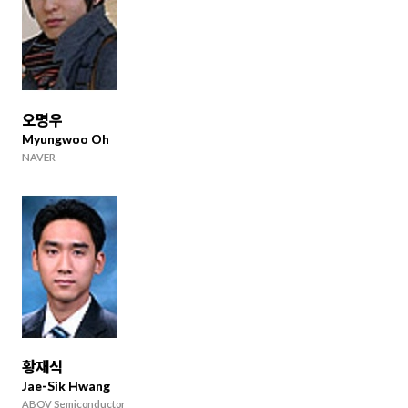
오명우
Myungwoo Oh
NAVER
황재식
Jae-Sik Hwang
ABOV Semiconductor