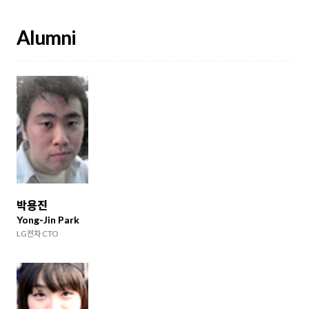
Alumni
박용진
Yong-Jin Park
LG전자 CTO