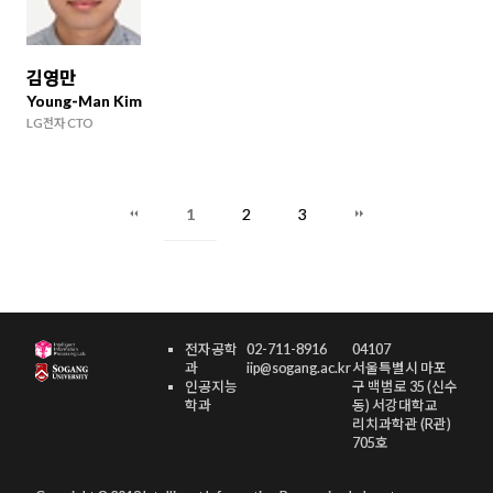
김영만
Young-Man Kim
LG전자 CTO
1
2
3
전자공학
02-711-8916
04107
과
iip@sogang.ac.kr
서울특별시 마포
인공지능
구 백범로 35 (신수
학과
동) 서강대학교
리치과학관 (R관)
705호