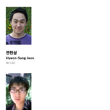
전현상
Hyeon-Sang Jeon
SK C&C