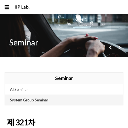
IIP Lab.
Seminar
navigate_before
navigate_next
메뉴 건너뛰기
Seminar
AI Seminar
System Group Seminar
제 321차