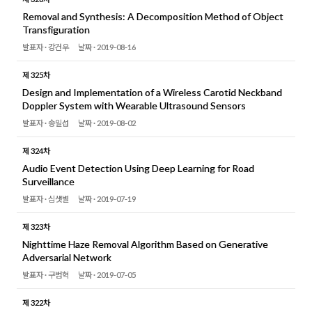
Removal and Synthesis: A Decomposition Method of Object
Transfiguration
발표자 ·
강건우
날짜 ·
2019-08-16
제 325차
Design and Implementation of a Wireless Carotid Neckband
Doppler System with Wearable Ultrasound Sensors
발표자 ·
송일섭
날짜 ·
2019-08-02
제 324차
Audio Event Detection Using Deep Learning for Road
Surveillance
발표자 ·
심샛별
날짜 ·
2019-07-19
제 323차
Nighttime Haze Removal Algorithm Based on Generative
Adversarial Network
발표자 ·
구범혁
날짜 ·
2019-07-05
제 322차