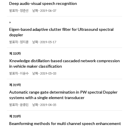
Deep audio-visual speech recognition
발표자 ·
정준선
날짜 ·
2019-06-07
»
Eigen-based adaptive clutter filter for Ultrasound spectral
doppler
발표자 ·
정지훈
날짜 ·
2019-05-17
제 320차
Knowledge distillation-based cascaded network compression
in vehicle maker classification
발표자 ·
이윤수
날짜 ·
2019-05-03
제 319차
Automatic range gate determination in PW spectral Doppler
systems with a single element transducer
발표자 ·
윤종민
날짜 ·
2019-04-05
제 318차
Beamforming methods for multi channel speech enhancement