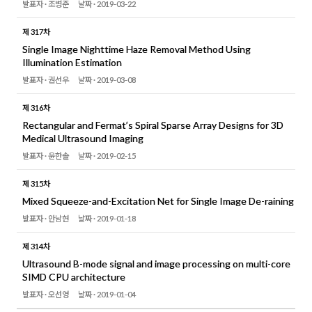
발표자 ·
조병준
날짜 ·
2019-03-22
제 317차
Single Image Nighttime Haze Removal Method Using
Illumination Estimation
발표자 ·
권선우
날짜 ·
2019-03-08
제 316차
Rectangular and Fermat’s Spiral Sparse Array Designs for 3D
Medical Ultrasound Imaging
발표자 ·
윤한솔
날짜 ·
2019-02-15
제 315차
Mixed Squeeze-and-Excitation Net for Single Image De-raining
발표자 ·
안남현
날짜 ·
2019-01-18
제 314차
Ultrasound B-mode signal and image processing on multi-core
SIMD CPU architecture
발표자 ·
오선영
날짜 ·
2019-01-04