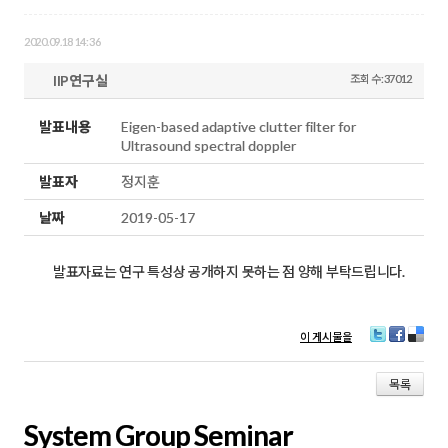
2020.09.18 14:36
IIP연구실
조회 수:37012
발표내용
Eigen-based adaptive clutter filter for
Ultrasound spectral doppler
발표자
정지훈
날짜
2019-05-17
발표자료는 연구 특성상 공개하지 못하는 점 양해 부탁드립니다.
이 게시물을
T
Fa
D
wi
ce
eli
tt
bo
ci
목록
er
ok
ou
s
System Group Seminar