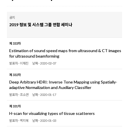
공지
2019 정보 및 시스템 그룹 연합 세미나
제 333차
Estimation of sound speed maps from ultrasound & CT images
for ultrasound beamforming
발표자 ·
이재진
날짜 ·
2020-02-07
제 332차
Deep Arbitrary HDRI: Inverse Tone Mapping using Spatially-
adaptive Normalization and Auxiliary Classifier
발표자 ·
조소연
날짜 ·
2020-01-17
제 331차
H-scan for visualizing types of tissue scatterers
발표자 ·
백지혜
날짜 ·
2020-01-03