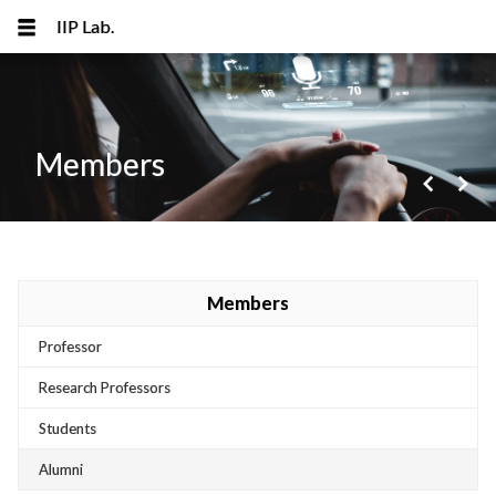
IIP Lab.
Members
navigate_before
navigate_next
메뉴 건너뛰기
Members
Professor
Research Professors
Students
Alumni