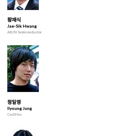
황재식
Jae-Sik Hwang
ABOV Semiconductor
정일영
Ilyoung Jung
Cochl Inc.