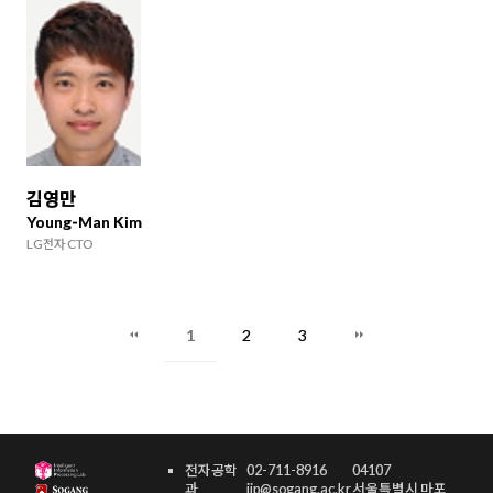
김영만
Young-Man Kim
LG전자 CTO
1
2
3
전자공학
02-711-8916
04107
과
iip@sogang.ac.kr
서울특별시 마포