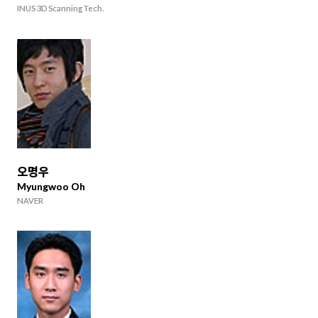
INUS 3D Scanning Tech.
오명우
Myungwoo Oh
NAVER