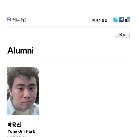
첨부 [
1
]
이 게시물을
T
Fa
D
wi
ce
eli
tt
bo
ci
목록
er
ok
ou
s
Alumni
박용진
Yong-Jin Park