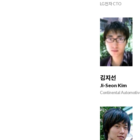
LG전자 CTO
김지선
Ji-Seon Kim
Continental Automotiv