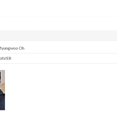
yungwoo Oh
NAVER