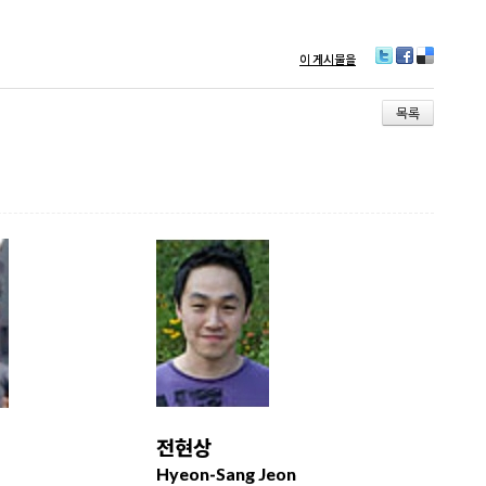
이 게시물을
T
F
D
wi
ac
eli
tt
e
ci
목록
er
b
o
o
us
o
k
전현상
Hyeon-Sang Jeon