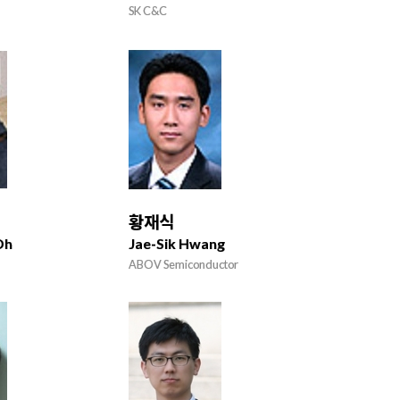
SK C&C
황재식
Oh
Jae-Sik Hwang
ABOV Semiconductor