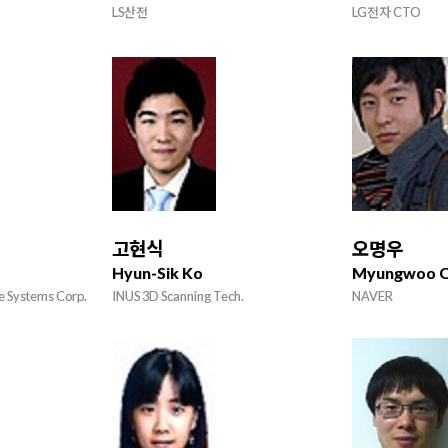
LS산전
LG전자 CTO
고현식
오명우
Hyun-Sik Ko
Myungwoo 
e Systems Corp.
INUS 3D Scanning Tech.
NAVER