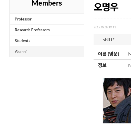
Members
오명우
Professor
2019.09.05 19:11
Research Professors
shift*
Students
Alumni
이름 (영문)
M
정보