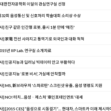
s] 대한전자공학회 이달의 관심연구실 선정
 제32회 음성통신 및 신호처리 학술대회 소리상 수상
] 친구 같은 인간형 로봇, 출시 1분 만에 '매진'
사] 家電 전선 사라지고 통역기로 외국인과 대화 척척
2015년 IIP Lab. 연구실 소개자료
사] 인공지능과 딥러닝 빅데이터 안고 부활하다
사] 인공지능 ‘로봇 비서’, 거실에 안착할까
사] MS, 新브라우저 '스파르탄' 스크린샷 유출.. 음성 명령도 지원
사] NO! 터치…음성ㆍ제스처 ‘車인포테인먼트’ 대세
사] [2015 CES] “음성으로 시동걸기”… 현대차, 스마트카 미래 제시하