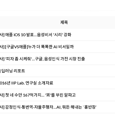
제목
] 애플 iOS 10 발표…음성비서 '시리' 강화
사] [구글VS애플]누가 더 똑똑한 AI 비서일까
사] '피자 좀 시켜줘'…구글, 음성인식 가전 시장 진출
] 딥러닝 리포트
2016년 IIP Lab. 연구실 소개자료
] 첫 네 수만 167억가지… '꾀'를 부린 알파고
사] 감정인식·통번역·자율주행차…AI, 뭐든 해내는 `홍반장`