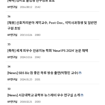
[축하] 김비호 졸업생 연구성과 보도
IIP연구실
2016.08.12
2142
56
[채용] 신호처리분야 계약교수, Post-Doc., 석박사과정생 및 일반연
구원 초빙
IIP연구실
2015.10.26
2083
55
[축하] 세계 최우수 인공지능 학회 ‘NeurIPS 2024’ 논문 채택
IIP연구실
2024.10.16
2042
54
[News] SBS Biz 참 좋은 하루 방송 출연(박형민 교수)
IIP연구실
2024.01.25
2031
53
[News] 서강대학교 공학부 뉴스레터 우수 연구실 소개
IIP연구실
2018.02.21
2030