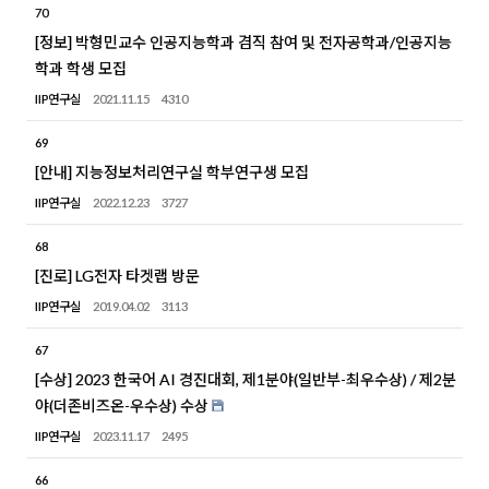
70
[정보] 박형민교수 인공지능학과 겸직 참여 및 전자공학과/인공지능
학과 학생 모집
IIP연구실
2021.11.15
4310
69
[안내] 지능정보처리연구실 학부연구생 모집
IIP연구실
2022.12.23
3727
68
[진로] LG전자 타겟랩 방문
IIP연구실
2019.04.02
3113
67
[수상] 2023 한국어 AI 경진대회, 제1분야(일반부-최우수상) / 제2분
야(더존비즈온-우수상) 수상
IIP연구실
2023.11.17
2495
66