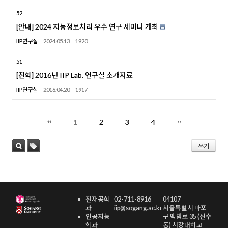
52
[안내] 2024 지능정보처리 우수 연구 세미나 개최
IIP연구실
2024.05.13
1920
51
[진학] 2016년 IIP Lab. 연구실 소개자료
IIP연구실
2016.04.20
1917
1
2
3
4
쓰기
태
검
그
색
전자공학
02-711-8916
04107
과
iip@sogang.ac.kr
서울특별시 마포
인공지능
구 백범로 35 (신수
학과
동) 서강대학교