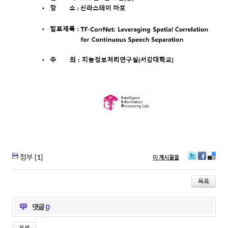
첨부 [
1
]
이 게시물을
T
Fa
D
wi
ce
eli
tt
bo
ci
목록
er
ok
ou
s
댓글
0