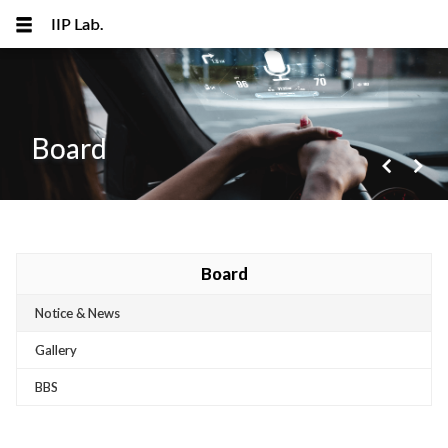
IIP Lab.
Board
navigate_before
navigate_next
메뉴 건너뛰기
Board
Notice & News
Gallery
BBS