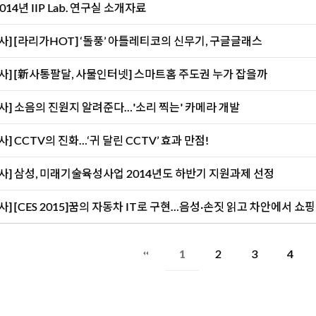
2014년 IIP Lab. 연구실 소개자료
사] [라리가HOT] ‘돌풍’ 아틀레티코의 신무기, 구글글래스
사] [新사통팔달, 사물인터넷] 스마트홈 주도권 누가 잡을까
사] 소음의 진원지 알려준다…'소리 찍는' 카메라 개발
] CCTV의 진화…‘귀 달린 CCTV’ 효과 만점!
사] 삼성, 미래기술육성사업 2014년도 하반기 지원과제 선정
사] [CES 2015]꿈의 자동차 IT로 구현…음성·손짓 읽고 차안에서 쇼핑
1
2
3
4