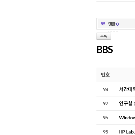
댓글
0
목록
BBS
번호
98
서강대학
97
연구실
96
Windo
95
IIP L