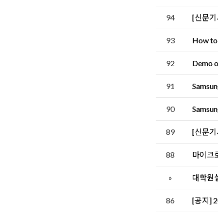
94
[신문기
93
How to 
92
Demo o
91
Samsun
90
Samsun
89
[신문기
88
마이크로 소
»
대학원
86
[공지] 