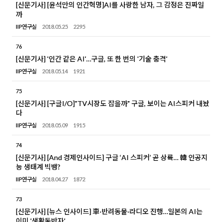
[신문기사] [윤석만의 인간혁명]AI를 사랑한 남자, 그 감정은 진짜일
까
IIP연구실
2018.05.25
2295
76
[신문기사] '인간 같은 AI'…구글, 또 한 번의 '기술 충격'
IIP연구실
2018.05.14
1921
75
[신문기사] [구글I/O]"TV시장도 잡을까" 구글, 보이는 AI스피커 내놨
다
IIP연구실
2018.05.09
1915
74
[신문기사] [And 경제인사이드] 구글 ‘AI 스피커’ 곧 상륙… 韓 인공지
능 생태계 빅뱅?
IIP연구실
2018.04.27
1872
73
[신문기사] [뉴스 인사이드] 車·반려동물·라디오 진행…일본의 AI는
이미 '생활동반자'