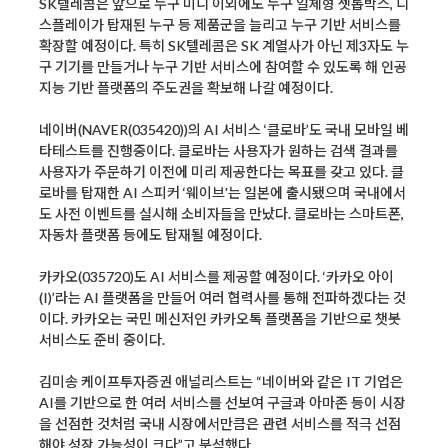
SK텔레콤은 앞으로 누구 미니 이외에도 누구 일체형 셋톱박스, 디
스플레이가 탑재된 누구 등 제품군을 늘리고 누구 기반 서비스를
확장할 예정이다. 특히 SK텔레콤은 SK 계열사가 아닌 제3자도 누
구 기기를 만들거나 누구 기반 서비스에 참여할 수 있도록 해 인공
지능 기반 플랫폼의 주도권을 확보해 나갈 예정이다.
네이버(NAVER(035420))의 AI 서비스 ‘클로바’도 국내 모바일 베
타테스트를 진행중이다. 클로바는 사용자가 원하는 검색 결과를
사용자가 주문하기 이전에 미리 제공한다는 목표를 갖고 있다. 클
로바를 탑재한 AI 스피커 ‘웨이브'는 일본에 출시됐으며 국내에서
도 사전 이벤트를 실시해 소비자들을 만났다. 클로바는 스마트폰,
자동차 플랫폼 등에도 탑재될 예정이다.
카카오(035720)도 AI 서비스를 제공할 예정이다. ‘카카오 아이
(I)’라는 AI 플랫폼을 만들어 여러 협력사를 통해 전파하겠다는 것
이다. 카카오는 국민 메신저인 카카오톡 플랫폼을 기반으로 챗봇
서비스도 준비 중이다.
김미송 케이프투자증권 애널리스트는 “네이버와 같은 IT 기업은
AI를 기반으로 한 여러 서비스를 선보여 구글과 아마존 등이 시장
을 선점한 것처럼 국내 시장에서만큼은 관련 서비스를 적극 선점
해야 성장 가능성이 크다”고 분석했다.