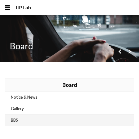
IIP Lab.
Board
navigate_before
navigate_next
메뉴 건너뛰기
Board
Notice & News
Gallery
BBS