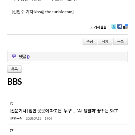
[김범수 기자 kbs@chosunbiz.com]
이 게시물을
T
Fa
D
wi
ce
eli
tt
bo
ci
수정
삭제
목록
er
ok
ou
s
댓글
0
목록
BBS
78
[신문기사] 집안 곳곳에 파고든 ‘누구’ … ‘AI 생활화’ 꿈꾸는 SKT
IIP연구실
2018.07.13
1904
77