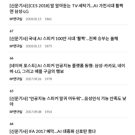
[신문기사] [CES 2018] 말 알아듣는 TV·세탁기…AI 가전시대 활짝
연 삼성·LG
IIP연구실
2018.01.15
1861
67
[신문기사] 국내 AI 스피커 100만 시대 '활짝'…진짜 승부는 올해
IIP연구실
2018.01.15
1875
66
[네이버 포스트] AI 스피커 인공지능 플랫폼 동맹: 삼성-카카오, 네이
버-LG, 그리고 애플 구글의 행보
IIP연구실
2017.09.26
1978
65
[신문기사] "인공지능 스피커 말귀 어두워"…음성인식 기능 만족도 낮
아
IIP연구실
2017.09.08
1914
64
[신문기사] IFA 2017 폐막…AI 대중화 신호탄 쐈다