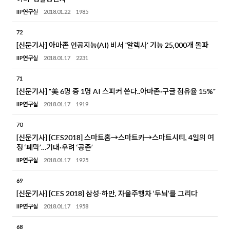
IIP연구실
2018.01.22
1985
72
[신문기사] 아마존 인공지능(AI) 비서 '알렉사' 기능 25,000개 돌파
IIP연구실
2018.01.17
2231
71
[신문기사] "美 6명 중 1명 AI 스피커 쓴다..아마존·구글 점유율 15%"
IIP연구실
2018.01.17
1919
70
[신문기사] [CES2018] 스마트홈→스마트카→스마트시티, 4일의 여
정 ‘폐막’…기대·우려 ‘공존’
IIP연구실
2018.01.17
1925
69
[신문기사] [CES 2018] 삼성-하만, 자율주행차 ‘두뇌’를 그리다
IIP연구실
2018.01.17
1958
68