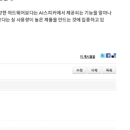
 다양한 하드웨어보다는 AI스피커에서 제공되는 기능을 얼마나
다는 실 사용량이 높은 제품을 만드는 것에 집중하고 있
이 게시물을
T
F
D
wi
ac
eli
tt
e
ci
수정
삭제
목록
er
b
o
o
us
o
k