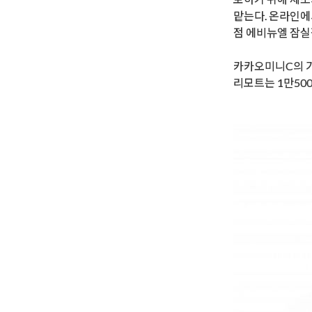
맡는다. 온라인에
점 에비뉴엘 잠
카카오미니C의 가
리모트는 1만50