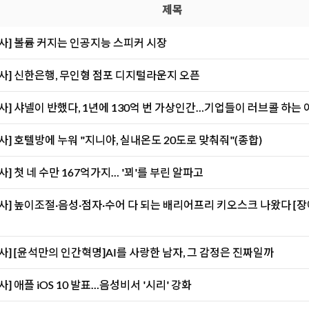
제목
사] 볼륨 커지는 인공지능 스피커 시장
사] 신한은행, 무인형 점포 디지털라운지 오픈
사] 샤넬이 반했다, 1년에 130억 번 가상인간…기업들이 러브콜 하는 
사] 호텔방에 누워 "지니야, 실내온도 20도로 맞춰줘"(종합)
] 첫 네 수만 167억가지… '꾀'를 부린 알파고
사] 높이조절·음성·점자·수어 다 되는 배리어프리 키오스크 나왔다 [
사] [윤석만의 인간혁명]AI를 사랑한 남자, 그 감정은 진짜일까
] 애플 iOS 10 발표…음성비서 '시리' 강화