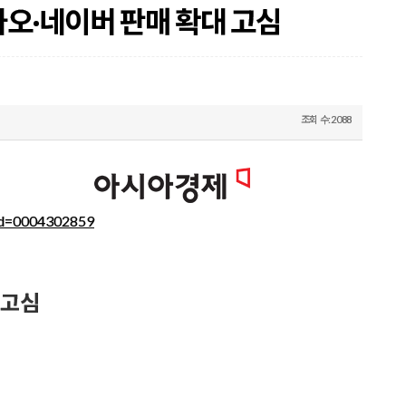
카카오·네이버 판매 확대 고심
조회 수:2088
id=0004302859
 고심