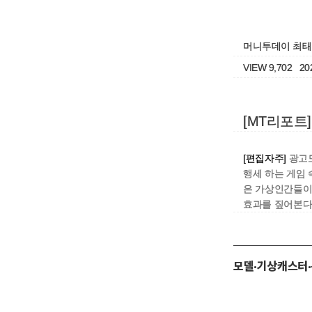
머니투데이 최태
VIEW 9,702 202
[MT리포트
[편집자주]
광고모
행세 하는 게임
은 가상인간들이
효과를 짚어본다
모델·기상캐스터