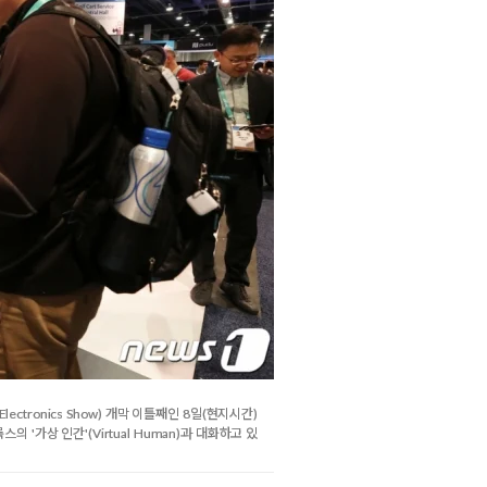
lectronics Show) 개막 이틀째인 8일(현지시간)
가상 인간'(Virtual Human)과 대화하고 있